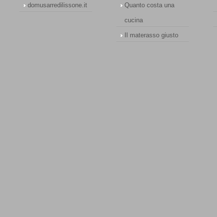
domusarredilissone.it
Quanto costa una
cucina
Il materasso giusto