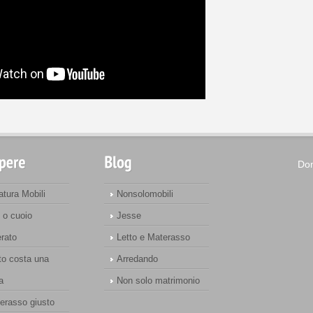
Dom
atura Mobili
Nonsolomobili
 o cuoio
Jesse
erato
Letto e Materasso
o costa una
Arredando
a
Non solo matrimonio
terasso giusto