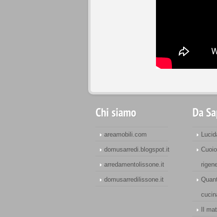
areamobili.com
Lucid
domusarredi.blogspot.it
Cuoio
arredamentolissone.it
rigen
domusarredilissone.it
Quant
cucin
Il ma