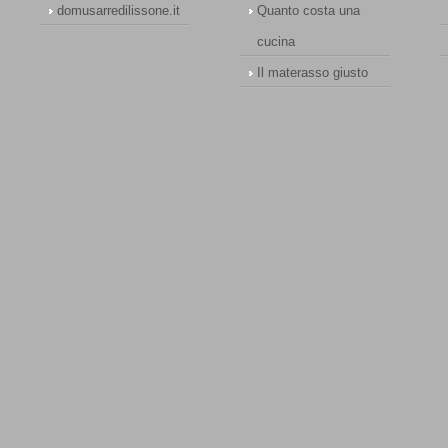
domusarredilissone.it
Quanto costa una
cucina
Il materasso giusto