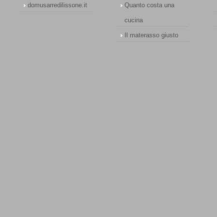
domusarredilissone.it
Quanto costa una
cucina
Il materasso giusto